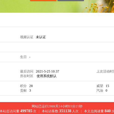
视频认证
未认证
生日
-
最后访问
2021-5-25 10:37
上次活动时
所在时区
使用系统默认
积分
28
威望
15
贡献
3
汽油
0
网站已运行2869天14小时03分22秒
499785
351138
840
本站总访问量
次 |
本站访客数
人次 |
本文总阅读量