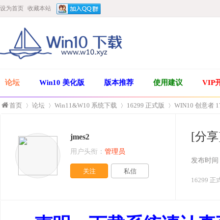
设为首页
收藏本站
论坛
Win10 美化版
版本推荐
使用建议
VIP
首页
论坛
Win11&W10 系统下载
16299 正式版
WIN10 创意者 1
[分享]
jmes2
»
›
›
›
用户头衔：
管理员
发布时间
关注
私信
16299 