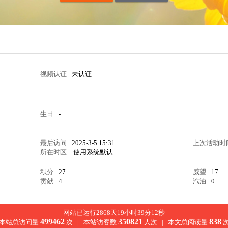
视频认证
未认证
生日
-
最后访问
2025-3-5 15:31
上次活动时
所在时区
使用系统默认
积分
27
威望
17
贡献
4
汽油
0
网站已运行2868天19小时39分13秒
499462
350821
838
本站总访问量
次 |
本站访客数
人次 |
本文总阅读量