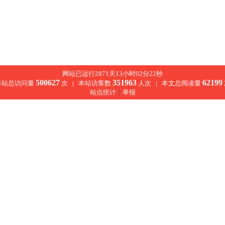
网站已运行2871天13小时02分22秒
500627
351963
62199
本站总访问量
次 |
本站访客数
人次 |
本文总阅读量
站点统计
|
举报