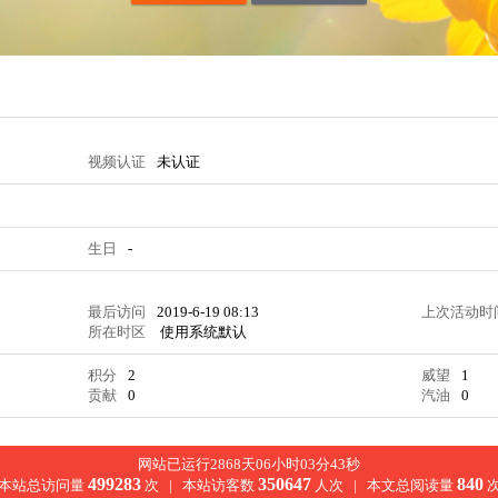
视频认证
未认证
生日
-
最后访问
2019-6-19 08:13
上次活动时
所在时区
使用系统默认
积分
2
威望
1
贡献
0
汽油
0
网站已运行2868天06小时03分43秒
499283
350647
840
本站总访问量
次 |
本站访客数
人次 |
本文总阅读量