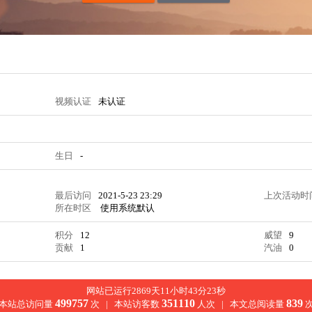
视频认证
未认证
生日
-
最后访问
2021-5-23 23:29
上次活动时
所在时区
使用系统默认
积分
12
威望
9
贡献
1
汽油
0
网站已运行2869天11小时43分24秒
499757
351110
839
本站总访问量
次 |
本站访客数
人次 |
本文总阅读量