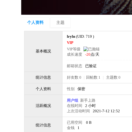
个人资料
主题
lryln
(UID: 719 )
VIP
VIP等级
基本概况
成长速度
-20
点/天
邮箱状态
已验证
统计信息
好友数 0
|
回帖数 1
|
主题数 0
个人资料
性别
保密
用户组
新手上路
活跃概况
在线时间
2 小时
上次活动时间
2021-7-12 12:52
已用空间
0 B
统计信息
金钱
1