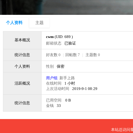
个人资料
主题
cwm
(UID: 689 )
基本概况
邮箱状态
已验证
统计信息
好友数 0
|
回帖数 7
|
主题数 0
个人资料
性别
保密
用户组
新手上路
活跃概况
在线时间
1 小时
上次活动时间
2019-9-1 08:29
已用空间
0 B
统计信息
金钱
33
本站总访问