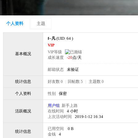
个人资料
主题
f--凡
(UID: 64 )
VIP
VIP等级
基本概况
成长速度
-20
点/天
邮箱状态
未验证
统计信息
好友数 0
|
回帖数 5
|
主题数 0
个人资料
性别
保密
用户组
新手上路
活跃概况
在线时间
4 小时
上次活动时间
2019-1-12 16:34
已用空间
0 B
统计信息
金钱
4