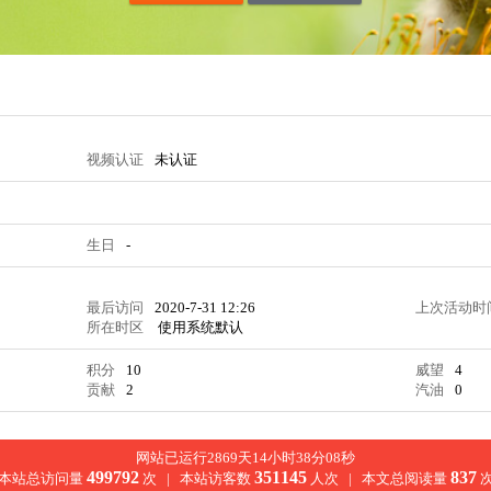
视频认证
未认证
生日
-
最后访问
2020-7-31 12:26
上次活动时
所在时区
使用系统默认
积分
10
威望
4
贡献
2
汽油
0
网站已运行2869天14小时38分08秒
499792
351145
837
本站总访问量
次 |
本站访客数
人次 |
本文总阅读量