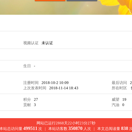
视频认证
未认证
生日
-
注册时间
2018-10-2 10:09
最后访问
2
上次发表时间
2018-11-14 18:43
所在时区
积分
27
威望
19
贡献
3
汽油
0
网站已运行2868天22小时23分27秒
499511
350870
838
本站总访问量
次 |
本站访客数
人次 |
本文总阅读量