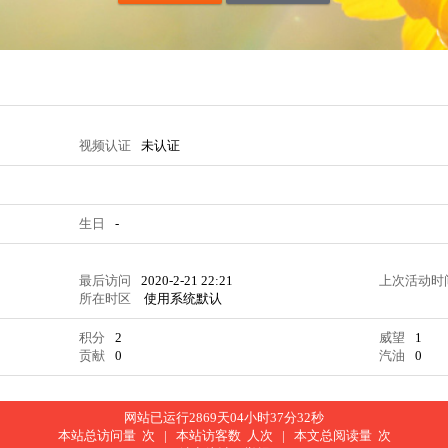
视频认证
未认证
生日
-
最后访问
2020-2-21 22:21
上次活动时
所在时区
使用系统默认
积分
2
威望
1
贡献
0
汽油
0
网站已运行2869天04小时37分33秒
本站总访问量
次 |
本站访客数
人次 |
本文总阅读量
次