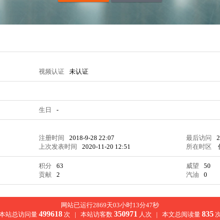
视频认证
未认证
生日
-
注册时间
2018-9-28 22:07
最后访问
2
上次发表时间
2020-11-20 12:51
所在时区
积分
63
威望
50
贡献
2
汽油
0
网站已运行2869天03小时13分47秒
499618
350971
835
本站总访问量
次 |
本站访客数
人次 |
本文总阅读量