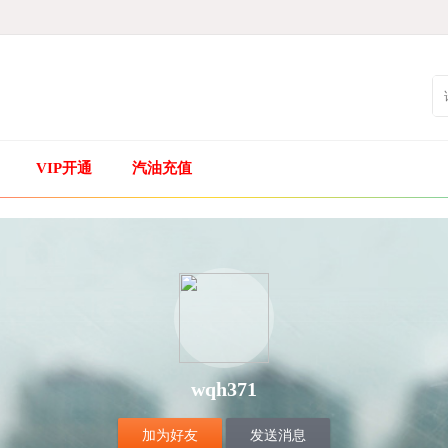
VIP开通
汽油充值
wqh371
加为好友
发送消息