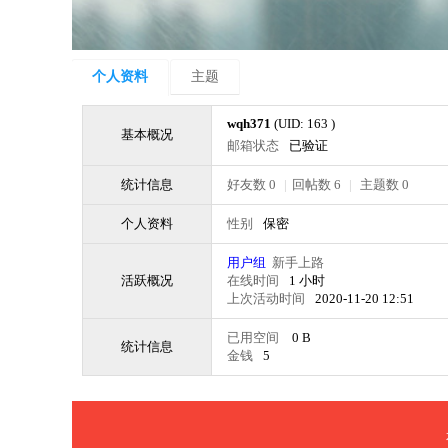
个人资料
主题
wqh371
(UID: 163 )
基本概况
邮箱状态
已验证
统计信息
好友数 0
|
回帖数 6
|
主题数 0
个人资料
性别
保密
用户组
新手上路
活跃概况
在线时间
1 小时
上次活动时间
2020-11-20 12:51
已用空间
0 B
统计信息
金钱
5