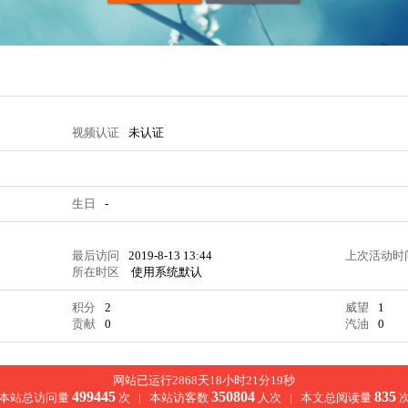
视频认证
未认证
生日
-
最后访问
2019-8-13 13:44
上次活动时
所在时区
使用系统默认
积分
2
威望
1
贡献
0
汽油
0
网站已运行2868天18小时21分19秒
499445
350804
835
本站总访问量
次 |
本站访客数
人次 |
本文总阅读量