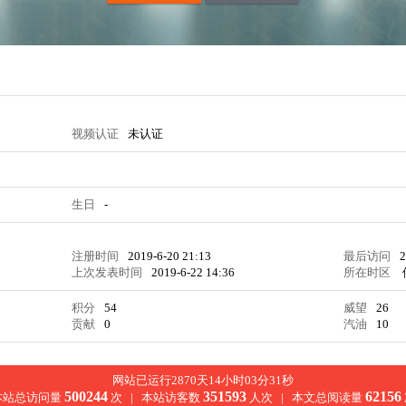
视频认证
未认证
生日
-
注册时间
2019-6-20 21:13
最后访问
2
上次发表时间
2019-6-22 14:36
所在时区
积分
54
威望
26
贡献
0
汽油
10
网站已运行2870天14小时03分31秒
500244
351593
62156
本站总访问量
次 |
本站访客数
人次 |
本文总阅读量