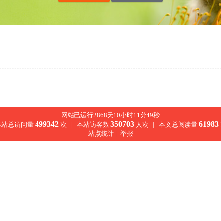
网站已运行2868天10小时11分49秒
499342
350703
61983
本站总访问量
次 |
本站访客数
人次 |
本文总阅读量
站点统计
|
举报