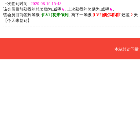
上次签到时间 :
2020-08-19 15:43
该会员目前获得的总奖励为:威望
6
, 上次获得的奖励为:威望
6
.
该会员目前签到等级 :
[LV.1]初来乍到
, 离下一等级
[LV.2]偶尔看看I
还差
2
天 .
【
今天未签到
】
本站总访问量