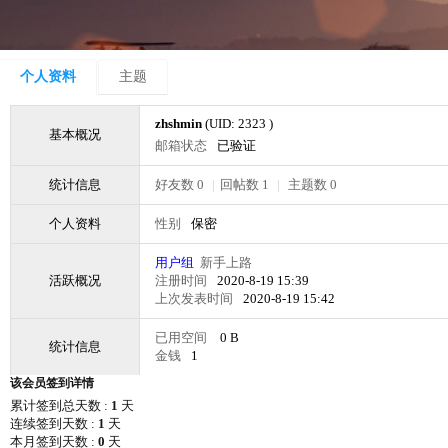
个人资料
主题
zhshmin
(UID: 2323 )
基本概况
邮箱状态
已验证
统计信息
好友数 0
|
回帖数 1
|
主题数 0
个人资料
性别
保密
用户组
新手上路
活跃概况
注册时间
2020-8-19 15:39
上次发表时间
2020-8-19 15:42
已用空间
0 B
统计信息
金钱
1
该会员签到详情
累计签到总天数 :
1
天
连续签到天数 :
1
天
本月签到天数 :
0
天