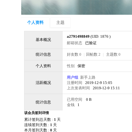
个人资料
主题
a2791498849
(UID: 1876 )
基本概况
邮箱状态
已验证
统计信息
好友数 0
|
回帖数 2
|
主题数 0
个人资料
性别
保密
用户组
新手上路
活跃概况
注册时间
2019-12-9 15:05
上次发表时间
2019-12-9 15:11
已用空间
0 B
统计信息
金钱
1
该会员签到详情
累计签到总天数 :
1
天
连续签到天数 :
1
天
本月签到天数 :
0
天