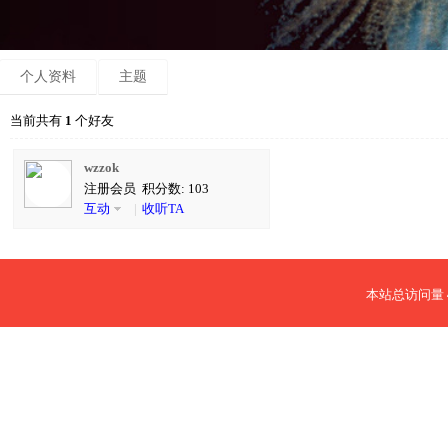
个人资料
主题
当前共有
1
个好友
wzzok
注册会员 积分数: 103
互动
|
收听TA
本站总访问量