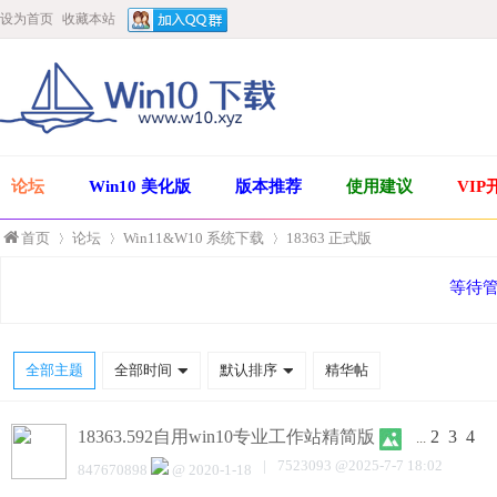
设为首页
收藏本站
论坛
Win10 美化版
版本推荐
使用建议
VIP
首页
论坛
Win11&W10 系统下载
18363 正式版
等待
»
›
›
全部主题
全部时间
默认排序
精华帖
18363.592自用win10专业工作站精简版
2
3
4
...
|
7523093
@
2025-7-7 18:02
847670898
@
2020-1-18