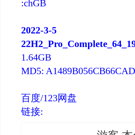
:chGB
2022-3-5
22H2_Pro_Complete_64_190
1.64GB
MD5: A1489B056CB66CA
百度/123网盘
链接: