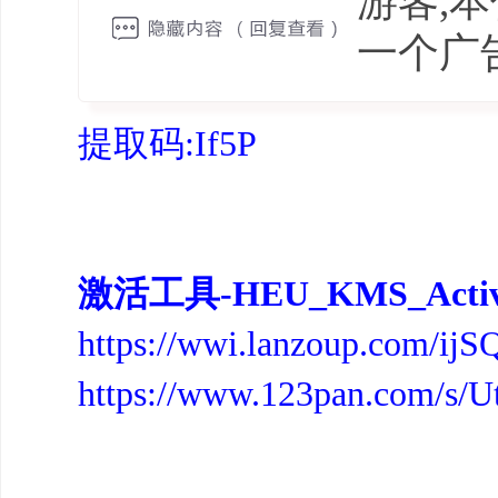
游客,
一个广
提取码:If5P
激活工具-HEU_KMS_Activ
https://wwi.lanzoup.com/ijS
https://www.123pan.com/s