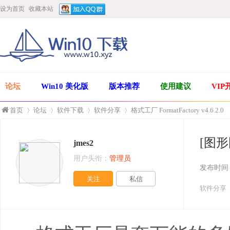
设为首页
收藏本站
论坛
Win10 美化版
版本推荐
使用建议
VIP
首页
论坛
软件下载
软件分享
格式工厂 FormatFactory v4.6.2.0
[图形图
jmes2
»
›
›
›
用户头衔：
管理员
发布时间
关注
私信
软件分享