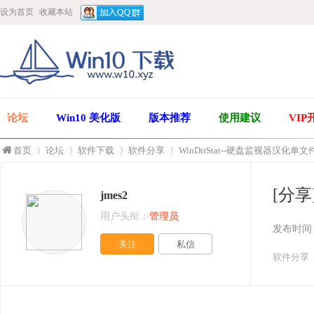
设为首页
收藏本站
论坛
Win10 美化版
版本推荐
使用建议
VIP
首页
论坛
软件下载
软件分享
WinDirStat--硬盘监视器汉化单文
[分享
jmes2
»
›
›
›
用户头衔：
管理员
发布时间
关注
私信
软件分享