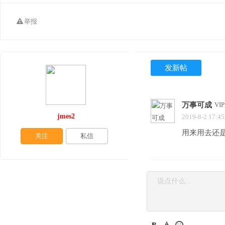
举报
发新帖
万事可成
VI
jmes2
2019-8-2 17:45
用来用去还
关注
私信