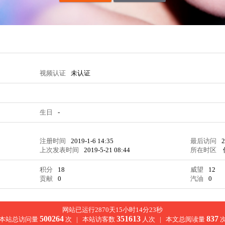
视频认证
未认证
生日
-
注册时间
2019-1-6 14:35
最后访问
2
上次发表时间
2019-5-21 08:44
所在时区
积分
18
威望
12
贡献
0
汽油
0
网站已运行2870天15小时14分24秒
500264
351613
837
本站总访问量
次 |
本站访客数
人次 |
本文总阅读量