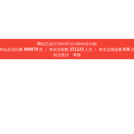
网站已运行2869天18小时06分43秒
499870
351223
836
本站总访问量
次 |
本站访客数
人次 |
本文总阅读量
站点统计
|
举报