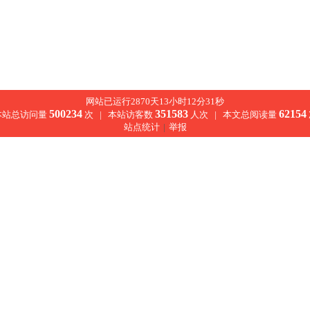
网站已运行2870天13小时12分31秒
500234
351583
62154
本站总访问量
次 |
本站访客数
人次 |
本文总阅读量
站点统计
|
举报