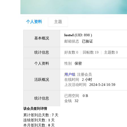
个人资料
主题
lostwl
(UID: 898 )
基本概况
邮箱状态
已验证
统计信息
好友数 0
|
回帖数 19
|
主题数 0
个人资料
性别
保密
用户组
注册会员
活跃概况
在线时间
2 小时
上次活动时间
2024-5-24 10:59
已用空间
0 B
统计信息
金钱
32
该会员签到详情
累计签到总天数 :
7
天
连续签到天数 :
1
天
本月签到天数 :
0
天