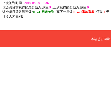
上次签到时间 :
2019-05-29 08:36
该会员目前获得的总奖励为:威望
9
, 上次获得的奖励为:威望
9
.
该会员目前签到等级 :
[LV.1]初来乍到
, 离下一等级
[LV.2]偶尔看看I
还差
2
天 .
【
今天未签到
】
本站总访问量