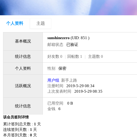
个人资料
主题
sunshinezero
(UID: 851 )
基本概况
邮箱状态
已验证
统计信息
好友数 0
|
回帖数 1
|
主题数 0
个人资料
性别
保密
用户组
新手上路
活跃概况
注册时间
2019-5-29 08:34
上次发表时间
2019-5-29 08:35
已用空间
0 B
统计信息
金钱
6
该会员签到详情
累计签到总天数 :
1
天
连续签到天数 :
1
天
本月签到天数 :
0
天