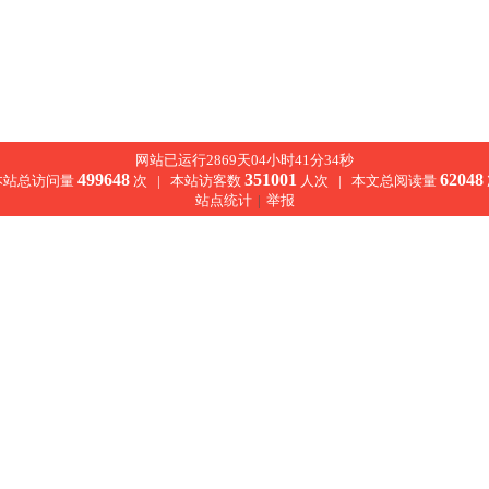
网站已运行2869天04小时41分34秒
499648
351001
62048
本站总访问量
次 |
本站访客数
人次 |
本文总阅读量
站点统计
|
举报