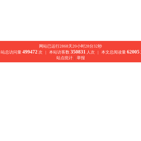
网站已运行2868天20小时28分33秒
499472
350831
62005
本站总访问量
次 |
本站访客数
人次 |
本文总阅读量
站点统计
|
举报