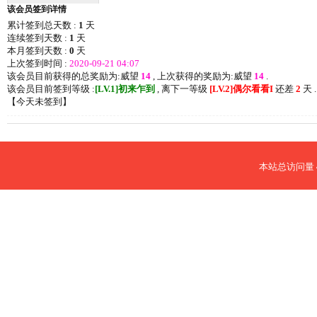
该会员签到详情
累计签到总天数 :
1
天
连续签到天数 :
1
天
本月签到天数 :
0
天
上次签到时间 :
2020-09-21 04:07
该会员目前获得的总奖励为:威望
14
, 上次获得的奖励为:威望
14
.
该会员目前签到等级 :
[LV.1]初来乍到
, 离下一等级
[LV.2]偶尔看看I
还差
2
天 .
【
今天未签到
】
本站总访问量