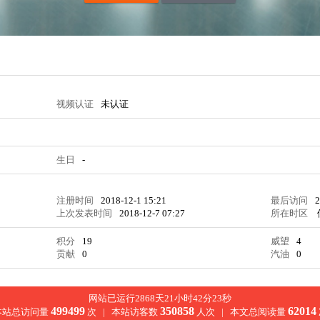
视频认证
未认证
生日
-
注册时间
2018-12-1 15:21
最后访问
2
上次发表时间
2018-12-7 07:27
所在时区
积分
19
威望
4
贡献
0
汽油
0
网站已运行2868天21小时42分24秒
499499
350858
62014
本站总访问量
次 |
本站访客数
人次 |
本文总阅读量