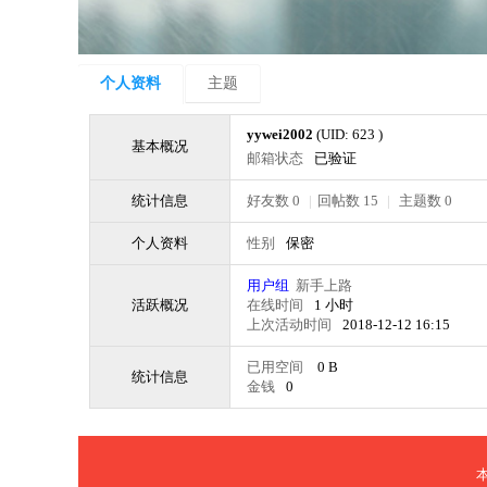
个人资料
主题
yywei2002
(UID: 623 )
基本概况
邮箱状态
已验证
统计信息
好友数 0
|
回帖数 15
|
主题数 0
个人资料
性别
保密
用户组
新手上路
活跃概况
在线时间
1 小时
上次活动时间
2018-12-12 16:15
已用空间
0 B
统计信息
金钱
0