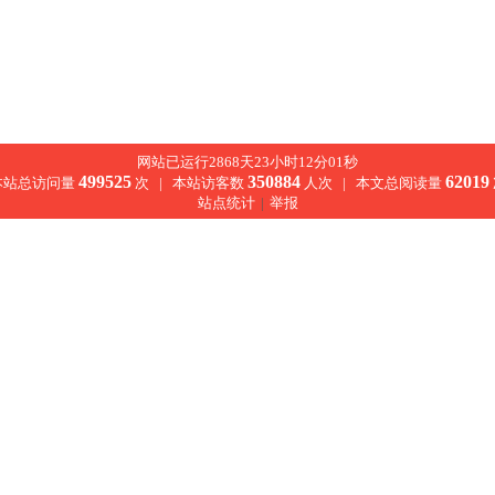
网站已运行2868天23小时12分01秒
499525
350884
62019
本站总访问量
次 |
本站访客数
人次 |
本文总阅读量
站点统计
|
举报