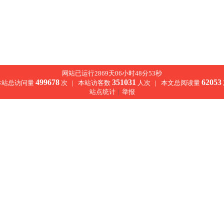
网站已运行2869天06小时48分53秒
499678
351031
62053
本站总访问量
次 |
本站访客数
人次 |
本文总阅读量
站点统计
|
举报