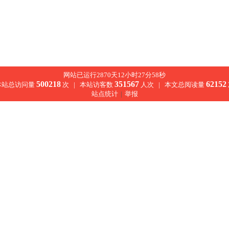
网站已运行2870天12小时27分58秒
500218
351567
62152
本站总访问量
次 |
本站访客数
人次 |
本文总阅读量
站点统计
|
举报