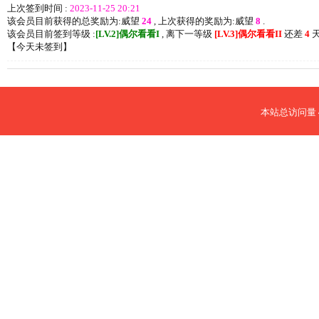
上次签到时间 :
2023-11-25 20:21
该会员目前获得的总奖励为:威望
24
, 上次获得的奖励为:威望
8
.
该会员目前签到等级 :
[LV.2]偶尔看看I
, 离下一等级
[LV.3]偶尔看看II
还差
4
天
【
今天未签到
】
本站总访问量