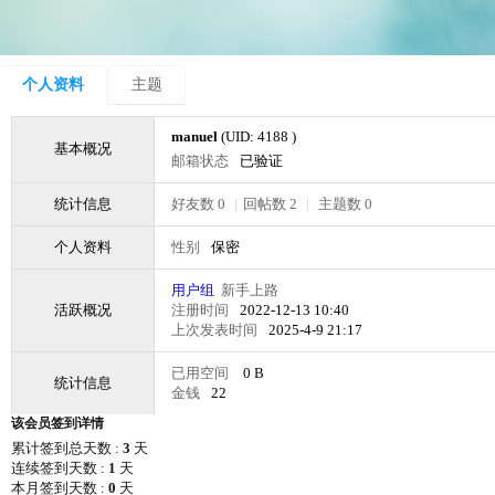
个人资料
主题
manuel
(UID: 4188 )
基本概况
邮箱状态
已验证
统计信息
好友数 0
|
回帖数 2
|
主题数 0
个人资料
性别
保密
用户组
新手上路
活跃概况
注册时间
2022-12-13 10:40
上次发表时间
2025-4-9 21:17
已用空间
0 B
统计信息
金钱
22
该会员签到详情
累计签到总天数 :
3
天
连续签到天数 :
1
天
本月签到天数 :
0
天