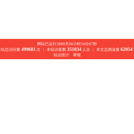
网站已运行2869天06小时54分07秒
499681
351034
62054
本站总访问量
次 |
本站访客数
人次 |
本文总阅读量
站点统计
|
举报