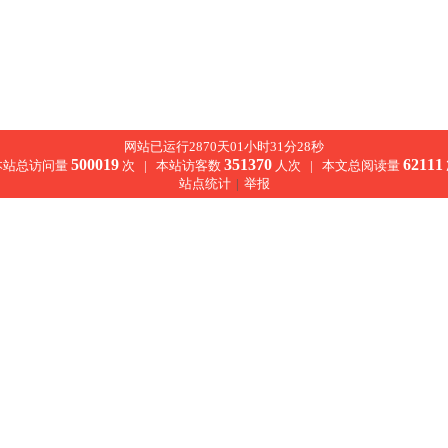
网站已运行2870天01小时31分28秒
500019
351370
62111
本站总访问量
次 |
本站访客数
人次 |
本文总阅读量
站点统计
|
举报