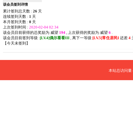
该会员签到详情
累计签到总天数 :
26
天
连续签到天数 :
1
天
本月签到天数 :
0
天
上次签到时间 :
2020-02-04 02:34
该会员目前获得的总奖励为:威望
194
, 上次获得的奖励为:威望
6
.
该会员目前签到等级 :
[LV.4]偶尔看看III
, 离下一等级
[LV.5]常住居民I
还差
4
天
【
今天未签到
】
本站总访问量