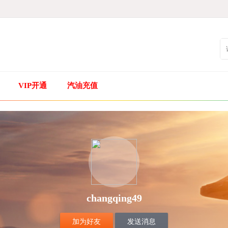
VIP开通
汽油充值
changqing49
加为好友
发送消息