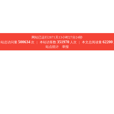
网站已运行2871天13小时27分24秒
500634
351970
62200
本站总访问量
次 |
本站访客数
人次 |
本文总阅读量
站点统计
|
举报