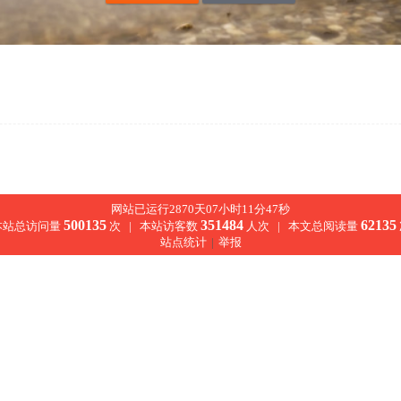
网站已运行2870天07小时11分48秒
500135
351484
62135
本站总访问量
次 |
本站访客数
人次 |
本文总阅读量
站点统计
|
举报