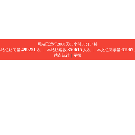
网站已运行2868天03小时58分34秒
499251
350615
61967
本站总访问量
次 |
本站访客数
人次 |
本文总阅读量
站点统计
|
举报