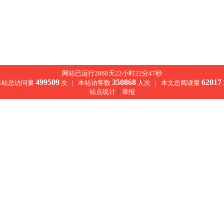
网站已运行2868天22小时22分47秒
499509
350868
62017
本站总访问量
次 |
本站访客数
人次 |
本文总阅读量
站点统计
|
举报