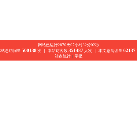
网站已运行2870天07小时32分02秒
500138
351487
62137
本站总访问量
次 |
本站访客数
人次 |
本文总阅读量
站点统计
|
举报