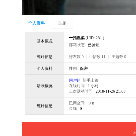
个人资料
主题
一指温柔
(UID: 281 )
基本概况
邮箱状态
已验证
统计信息
好友数 0
|
回帖数 11
|
主题数 0
个人资料
性别
保密
用户组
新手上路
活跃概况
在线时间
1 小时
上次活动时间
2018-11-26 21:08
已用空间
0 B
统计信息
金钱
0