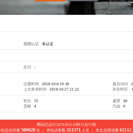
视频认证
未认证
生日
-
注册时间
2018-10-6 19:30
最后访问
2
上次发表时间
2018-10-27 21:22
所在时区
积分
55
威望
40
贡献
4
汽油
0
网站已运行2870天01小时31分58秒
500020
351371
62112
本站总访问量
次 |
本站访客数
人次 |
本文总阅读量