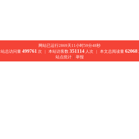
网站已运行2869天11小时59分48秒
499761
351114
62068
本站总访问量
次 |
本站访客数
人次 |
本文总阅读量
站点统计
|
举报