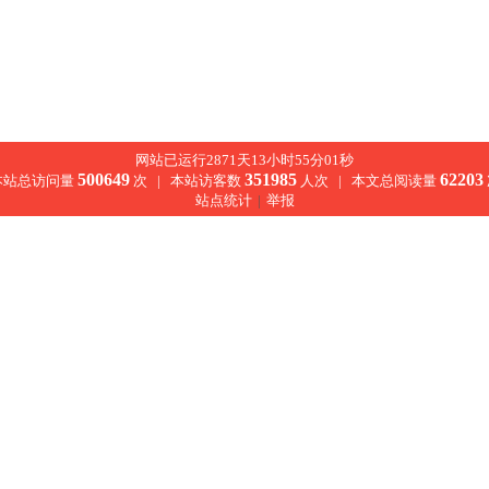
网站已运行2871天13小时55分01秒
500649
351985
62203
本站总访问量
次 |
本站访客数
人次 |
本文总阅读量
站点统计
|
举报