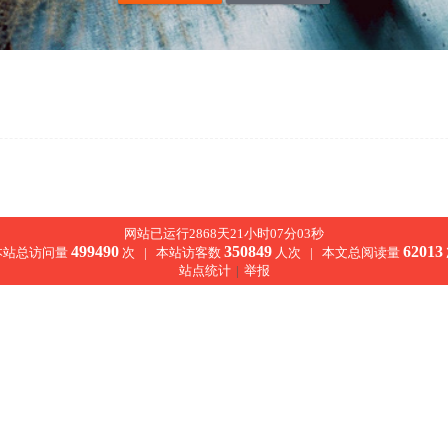
网站已运行2868天21小时07分03秒
499490
350849
62013
本站总访问量
次 |
本站访客数
人次 |
本文总阅读量
站点统计
|
举报